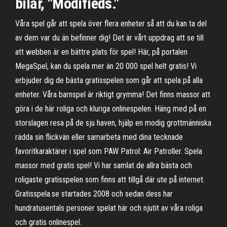
bilar, "Modifieds."
Våra spel går att spela över flera enheter så att du kan ta del
av dem var du än befinner dig! Det är vårt uppdrag att se till
att webben är en bättre plats för spel! Här, på portalen
MegaSpel, kan du spela mer än 20 000 spel helt gratis! Vi
erbjuder dig de bästa gratisspelen som går att spela på alla
enheter. Våra barnspel är riktigt grymma! Det finns massor att
göra i de här roliga och kluriga onlinespelen. Häng med på en
storslagen resa på de sju haven, hjälp en modig grottmänniska
rädda sin flickvän eller samarbeta med dina tecknade
favoritkaraktärer i spel som PAW Patrol: Air Patroller. Spela
massor med gratis spel! Vi har samlat de allra bästa och
roligaste gratisspelen som finns att tillgå där ute på internet.
Gratisspela.se startades 2008 och sedan dess har
hundratusentals personer spelat här och njutit av våra roliga
och gratis onlinespel.