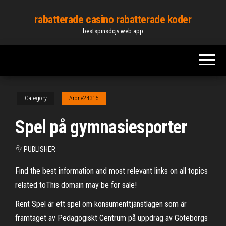
Skip
rabatterade casino rabatterade koder
to
bestspinsdcjv.web.app
the
content
Category
Arone24315
Spel på gymnasiesporter
By
PUBLISHER
Find the best information and most relevant links on all topics
related toThis domain may be for sale!
Rent Spel är ett spel om konsumenttjänstlagen som är
framtaget av Pedagogiskt Centrum på uppdrag av Göteborgs