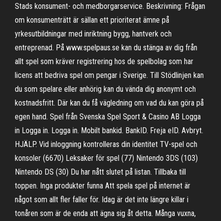
Stads konsument- och medborgarservice. Beskrivning: Frågan
om konsumenträtt är sällan ett prioriterat ämne på
yrkesutbildningar med inriktning bygg, hantverk och
entreprenad. På www.spelpaus.se kan du stänga av dig från
allt spel som kräver registrering hos de spelbolag som har
licens att bedriva spel om pengar i Sverige. Till Stödlinjen kan
du som spelare eller anhörig kan du vända dig anonymt och
kostnadsfritt. Där kan du få vägledning om vad du kan göra på
egen hand. Spel från Svenska Spel Sport & Casino AB Logga
in Logga in. Logga in. Mobilt bankid. BankID. Freja eID. Avbryt.
HJÄLP. Vid inloggning kontrolleras din identitet TV-spel och
konsoler (6670) Leksaker för spel (77) Nintendo 3DS (103)
Nintendo DS (30) Du har nått slutet på listan. Tillbaka till
toppen. Inga produkter funna Att spela spel på internet är
något som allt fler faller för. Idag är det inte längre killar i
tonåren som är de enda att ägna sig åt detta. Många vuxna,