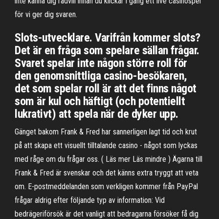
inte känna dig rådvill innan du klickar i gång ett live casinospel
för vi ger dig svaren.
Slots-utvecklare. Varifrån kommer slots?
Det är en fråga som spelare sällan frågar.
Svaret spelar inte någon större roll för
den genomsnittliga casino-besökaren,
det som spelar roll är att det finns något
som är kul och häftigt (och potentiellt
lukrativt) att spela när de dyker upp.
Gänget bakom Frank & Fred har sannerligen lagt tid och krut
på att skapa ett visuellt tilltalande casino - något som lyckas
med råge om du frågar oss. ( Läs mer Läs mindre ) Ägarna till
Frank & Fred är svenskar och det känns extra tryggt att veta
om. E-postmeddelanden som verkligen kommer från PayPal
frågar aldrig efter följande typ av information: Vid
bedrägeriförsök är det vanligt att bedragarna försöker få dig