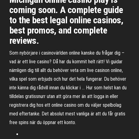
coming soon. A complete guide
to the best legal online casinos,
best promos, and complete
reviews.
Som nybörjare i casinovärlden online kanske du frågar dig –
vad är ett live casino? Då har du kommit helt rätt! Vi guidar
nämligen dig till allt du behöver veta om live casinon online,
vilka spel som erbjuds och hur det hela fungerar. Du behöver
inte känna dig rådvill innan du klickar i … Hur som helst kan du
tilldelas gratissnurr utan att göra mer än att logga in eller
registrera dig hos ett online casino om du väljer spelbolag
med eftertanke. Det absolut mest vanliga är att du får gratis
free spins när du öppnar ett konto.