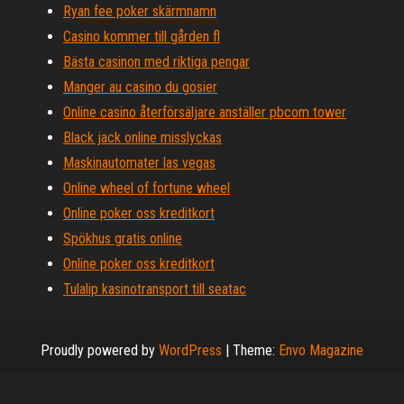
Ryan fee poker skärmnamn
Casino kommer till gården fl
Bästa casinon med riktiga pengar
Manger au casino du gosier
Online casino återförsäljare anställer pbcom tower
Black jack online misslyckas
Maskinautomater las vegas
Online wheel of fortune wheel
Online poker oss kreditkort
Spökhus gratis online
Online poker oss kreditkort
Tulalip kasinotransport till seatac
Proudly powered by
WordPress
|
Theme:
Envo Magazine