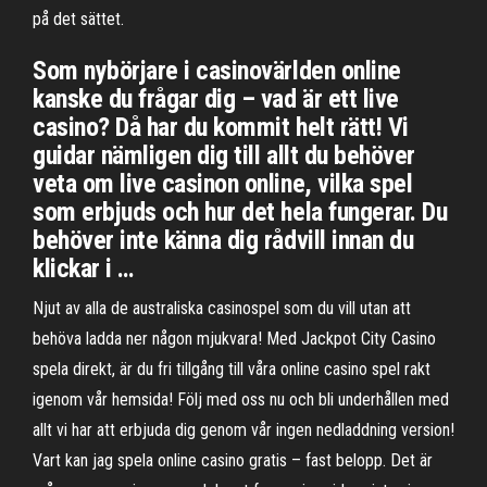
på det sättet.
Som nybörjare i casinovärlden online
kanske du frågar dig – vad är ett live
casino? Då har du kommit helt rätt! Vi
guidar nämligen dig till allt du behöver
veta om live casinon online, vilka spel
som erbjuds och hur det hela fungerar. Du
behöver inte känna dig rådvill innan du
klickar i …
Njut av alla de australiska casinospel som du vill utan att
behöva ladda ner någon mjukvara! Med Jackpot City Casino
spela direkt, är du fri tillgång till våra online casino spel rakt
igenom vår hemsida! Följ med oss nu och bli underhållen med
allt vi har att erbjuda dig genom vår ingen nedladdning version!
Vart kan jag spela online casino gratis – fast belopp. Det är