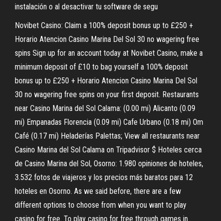
instalación o al desactivar tu software de segu
Novibet Casino: Claim a 100% deposit bonus up to £250 +
Horario Atencion Casino Marina Del Sol 30 no wagering free
spins Sign up for an account today at Novibet Casino, make a
minimum deposit of £10 to bag yourself a 100% deposit
bonus up to £250 + Horario Atencion Casino Marina Del Sol
30 no wagering free spins on your first deposit. Restaurants
near Casino Marina del Sol Calama: (0.00 mi) Alicanto (0.09
mi) Empanadas Florencia (0.09 mi) Cafe Urbano (0.18 mi) Om
Café (0.17 mi) Heladerías Palettas; View all restaurants near
Casino Marina del Sol Calama on Tripadvisor $ Hoteles cerca
de Casino Marina del Sol, Osorno: 1.980 opiniones de hoteles,
3.532 fotos de viajeros y los precios más baratos para 12
hoteles en Osorno. As we said before, there are a few
different options to choose from when you want to play
casino for free. To play casino for free through games in