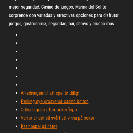
mejor seguridad. Casino de juegos, Marina del Sol te
sorprende con variadas y atractivas opciones para disfrutar:
juegos, gastronomía, seguridad, bar, shows y mucho más.
Anledningen till att spel är dåligt
Parking eye grosvenor casino bolton
Oddsdiagram efter pokerflopp
Varför är det så svårt att vinna på poker
Kasinospel på nätet