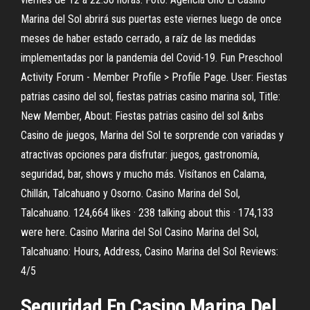
Marina del Sol abrirá sus puertas este viernes luego de once
meses de haber estado cerrado, a raíz de las medidas
implementadas por la pandemia del Covid-19. Fun Preschool
Activity Forum - Member Profile > Profile Page. User: Fiestas
patrias casino del sol, fiestas patrias casino marina sol, Title:
New Member, About: Fiestas patrias casino del sol &nbs
Casino de juegos, Marina del Sol te sorprende con variadas y
atractivas opciones para disfrutar: juegos, gastronomía,
seguridad, bar, shows y mucho más. Visítanos en Calama,
Chillán, Talcahuano y Osorno. Casino Marina del Sol,
Talcahuano. 124,664 likes · 238 talking about this · 174,133
were here. Casino Marina del Sol Casino Marina del Sol,
Talcahuano: Hours, Address, Casino Marina del Sol Reviews:
4/5
Seguridad En Casino Marina Del