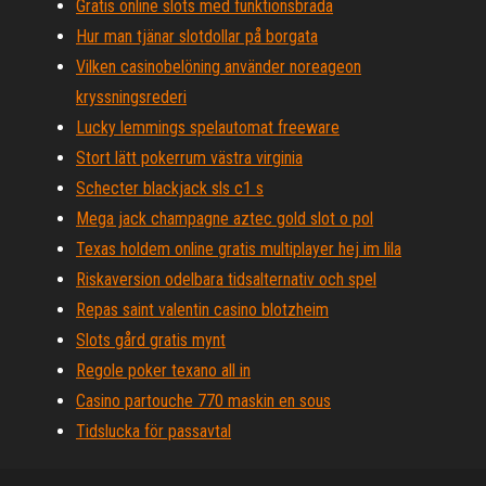
Gratis online slots med funktionsbräda
Hur man tjänar slotdollar på borgata
Vilken casinobelöning använder noreageon
kryssningsrederi
Lucky lemmings spelautomat freeware
Stort lätt pokerrum västra virginia
Schecter blackjack sls c1 s
Mega jack champagne aztec gold slot o pol
Texas holdem online gratis multiplayer hej im lila
Riskaversion odelbara tidsalternativ och spel
Repas saint valentin casino blotzheim
Slots gård gratis mynt
Regole poker texano all in
Casino partouche 770 maskin en sous
Tidslucka för passavtal