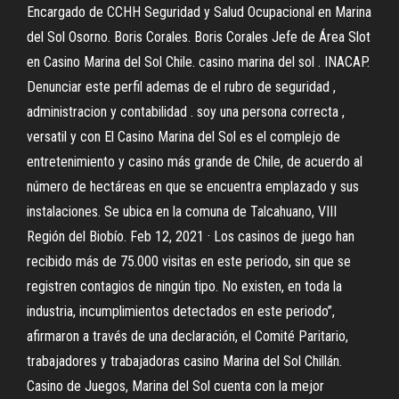
Encargado de CCHH Seguridad y Salud Ocupacional en Marina
del Sol Osorno. Boris Corales. Boris Corales Jefe de Área Slot
en Casino Marina del Sol Chile. casino marina del sol . INACAP.
Denunciar este perfil ademas de el rubro de seguridad ,
administracion y contabilidad . soy una persona correcta ,
versatil y con El Casino Marina del Sol es el complejo de
entretenimiento y casino más grande de Chile, de acuerdo al
número de hectáreas en que se encuentra emplazado y sus
instalaciones. Se ubica en la comuna de Talcahuano, VIII
Región del Biobío. Feb 12, 2021 · Los casinos de juego han
recibido más de 75.000 visitas en este periodo, sin que se
registren contagios de ningún tipo. No existen, en toda la
industria, incumplimientos detectados en este periodo”,
afirmaron a través de una declaración, el Comité Paritario,
trabajadores y trabajadoras casino Marina del Sol Chillán.
Casino de Juegos, Marina del Sol cuenta con la mejor