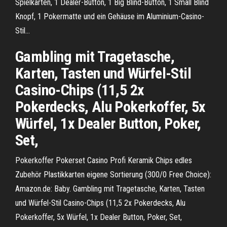
Spielkarten, 1 Dealer-Button, 1 Big Blind-Button, 1 Small Blind
Knopf, 1 Pokermatte und ein Gehäuse im Aluminium-Casino-
Stil…
Gambling mit Tragetasche,
Karten, Tasten und Würfel-Stil
Casino-Chips (11,5 2x
Pokerdecks, Alu Pokerkoffer, 5x
Würfel, 1x Dealer Button, Poker,
Set,
Pokerkoffer Pokerset Casino Profi Keramik Chips edles
Zubehör Plastikkarten eigene Sortierung (300/0 Free Choice):
Amazon.de: Baby. Gambling mit Tragetasche, Karten, Tasten
und Würfel-Stil Casino-Chips (11,5 2x Pokerdecks, Alu
Pokerkoffer, 5x Würfel, 1x Dealer Button, Poker, Set,