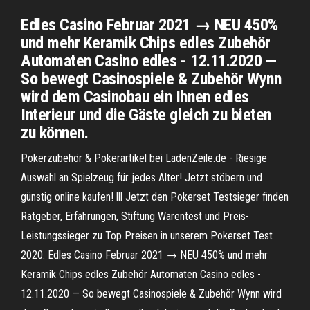
Edles Casino Februar 2021 → NEU 450%
und mehr Keramik Chips edles Zubehör
Automaten Casino edles - 12.11.2020 —
So bewegt Casinospiele & Zubehör Wynn
wird dem Casinobau ein Ihnen edles
Interieur und die Gäste gleich zu bieten
zu können.
Pokerzubehör & Pokerartikel bei LadenZeile.de - Riesige
Auswahl an Spielzeug für jedes Alter! Jetzt stöbern und
günstig online kaufen! lll Jetzt den Pokerset Testsieger finden
Ratgeber, Erfahrungen, Stiftung Warentest und Preis-
Leistungssieger zu Top Preisen in unserem Pokerset Test
2020. Edles Casino Februar 2021 → NEU 450% und mehr
Keramik Chips edles Zubehör Automaten Casino edles -
12.11.2020 — So bewegt Casinospiele & Zubehör Wynn wird