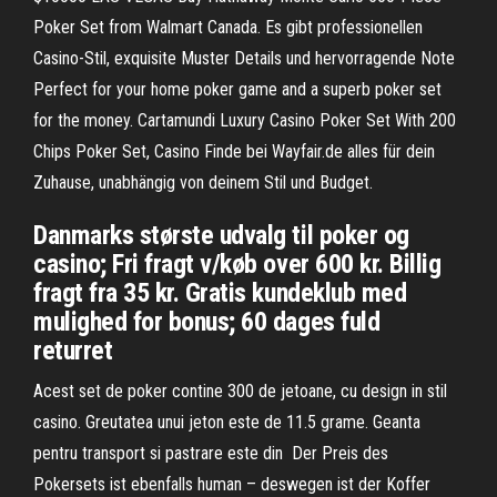
Poker Set from Walmart Canada. Es gibt professionellen
Casino-Stil, exquisite Muster Details und hervorragende Note
Perfect for your home poker game and a superb poker set
for the money. Cartamundi Luxury Casino Poker Set With 200
Chips Poker Set, Casino Finde bei Wayfair.de alles für dein
Zuhause, unabhängig von deinem Stil und Budget.
Danmarks største udvalg til poker og
casino; Fri fragt v/køb over 600 kr. Billig
fragt fra 35 kr. Gratis kundeklub med
mulighed for bonus; 60 dages fuld
returret
Acest set de poker contine 300 de jetoane, cu design in stil
casino. Greutatea unui jeton este de 11.5 grame. Geanta
pentru transport si pastrare este din Der Preis des
Pokersets ist ebenfalls human – deswegen ist der Koffer