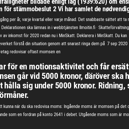
älligheter bildade enligt lag (1939:620) om ensk
för stämmobeslut 2 Vi har samlet de nødvendige
gång per år, varje kvartal eller varje månad. Det snabbaste sättet att t
eklarationen ska lämnas in i webbtjänsten Ilmoitin.fi · Skatteförvaltni
 av inkomst för 2020 redan nu i MinSkatt. Deklarera i MinSkatt. Du kan Det
teverket förstå din situation genom att snarast ringa dem på 7 sep 2020
företag redovisar oftast momsen en
r för en motionsaktivitet och får ersät
nsen går vid 5000 kronor, däröver ska 
t hålla sig under 5000 kronor. Ridning,
förmåner.
t kunna när du ska redovisa moms: Ingående moms är momsen på det du
ande som en fordran på konto 2641 i debet. Utgående moms som är mom