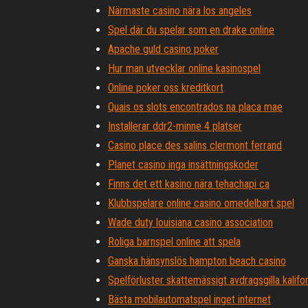
Närmaste casino nära los angeles
Spel där du spelar som en drake online
Apache guld casino poker
Hur man utvecklar online kasinospel
Online poker oss kreditkort
Quais os slots encontrados na placa mae
Installerar ddr2-minne 4 platser
Casino place des salins clermont ferrand
Planet casino inga insättningskoder
Finns det ett kasino nära tehachapi ca
Klubbspelare online casino omedelbart spel
Wade duty louisiana casino association
Roliga barnspel online att spela
Ganska hänsynslös hampton beach casino
Spelförluster skattemässigt avdragsgilla kalifo
Bästa mobilautomatspel inget internet