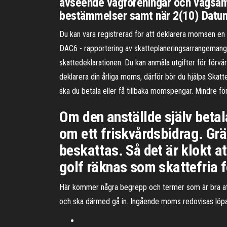
avseende vägföreningar och vägsamf
bestämmelser samt när 2(10) Datum 
Du kan vara registrerad för att deklarera momsen en 
DAC6 - rapportering av skatteplaneringsarrangemang D
skattedeklarationen. Du kan anmäla utgifter för förvärv
deklarera din årliga moms, därför bör du hjälpa Skat
ska du betala eller få tillbaka momspengar. Mindre 
Om den anställde själv betala
om ett friskvårdsbidrag. Grä
beskattas. Så det är klokt at
golf räknas som skattefria 
Här kommer några begrepp och termer som är bra at
och ska därmed gå in. Ingående moms redovisas löp