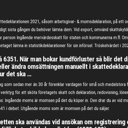
skattedeklarationen 2021, såsom arbetsgivar- & momsdeklaration, på ett 
tidigt sista gången du behöver lämna dem. Vid export, omvänd skattskyl
bar person Ingående mervärdesskatt för staten och kommunerna m.fl. Om
taget lämna in statistikdeklarationer för sin införsel. Tröskelvärdet i 20
 6351. När man bokar kundförluster så blir det 
eller ändra omsättningen manuellt i skattedeklara
ur det ska …
ag som sedan mer än 30 år förenklar vardagen för små och medelstora
a verktyg för att sköta företagets skatt och deklaration, redovisning, l
ms: Ingående moms är momsen på det du köper in. Den drar du av vid m
41 i debet. Utgående moms som är momsen på det du säljer.
nketten ska användas vid ansökan om registrerin