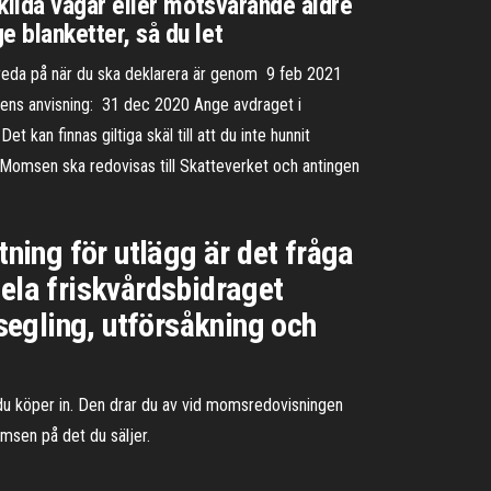
ilda vägar eller motsvarande äldre
 blanketter, så du let
a reda på när du ska deklarera är genom 9 feb 2021
ngens anvisning: 31 dec 2020 Ange avdraget i
 kan finnas giltiga skäl till att du inte hunnit
 Momsen ska redovisas till Skatteverket och antingen
tning för utlägg är det fråga
hela friskvårdsbidraget
 segling, utförsåkning och
 köper in. Den drar du av vid momsredovisningen
sen på det du säljer.