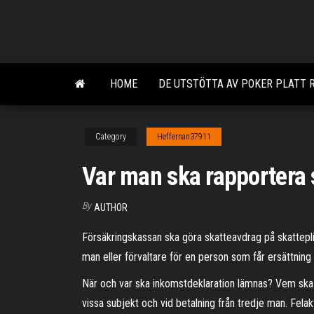
Skip
to
the
content
HOME
DE UTSTÖTTA AV POKER PLATT R
Category
Heffernan37911
Var man ska rapportera 
By
AUTHOR
Försäkringskassan ska göra skatteavdrag på skatteplik
man eller förvaltare för en person som får ersättning
När och var ska inkomstdeklaration lämnas? Vem ska l
vissa subjekt och vid betalning från tredje man. Fela