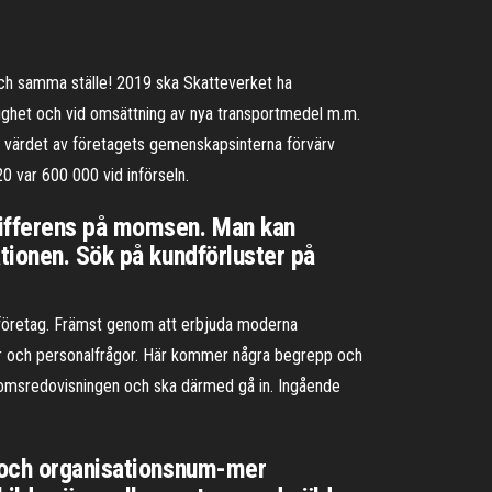
och samma ställe! 2019 ska Skatteverket ha
dighet och vid omsättning av nya transportmedel m.m.
 värdet av företagets gemenskapsinterna förvärv
20 var 600 000 vid införseln.
differens på momsen. Man kan
tionen. Sök på kundförluster på
 företag. Främst genom att erbjuda moderna
öner och personalfrågor. Här kommer några begrepp och
omsredovisningen och ska därmed gå in. Ingående
g och organisationsnum-mer