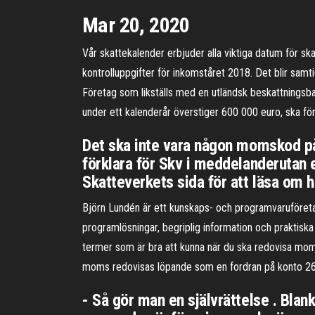
Mar 20, 2020
Vår skattekalender erbjuder alla viktiga datum för 
kontrolluppgifter för inkomståret 2018. Det blir sam
Företag som likställs med en utländsk beskattnings
under ett kalenderår överstiger 600 000 euro, ska före
Det ska inte vara någon momskod på
förklara för Skv i meddelanderutan 
Skatteverkets sida för att läsa om h
Björn Lundén är ett kunskaps- och programvaruföret
programlösningar, begriplig information och praktisk
termer som är bra att kunna när du ska redovisa mo
moms redovisas löpande som en fordran på konto 26
- Så gör man en självrättelse . Bla