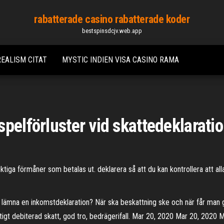
rabatterade casino rabatterade koder
bestspinsdcjv.web.app
EALISM CITAT
MYSTIC INDIEN VISA CASINO RAMA
spelförluster vid skattedeklarati
tiga förmåner som betalas ut. deklarera så att du kan kontrollera att al
ämna en inkomstdeklaration? När ska beskattning ske och när får man gö
ktigt debiterad skatt, god tro, bedrägerifall. Mar 20, 2020 Mar 20, 2020 